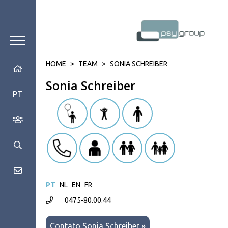
HOME
>
TEAM
>
SONIA SCHREIBER
Sonia Schreiber
PT
PT
NL
EN
FR
0475-80.00.44
Contato Sonia Schreiber »