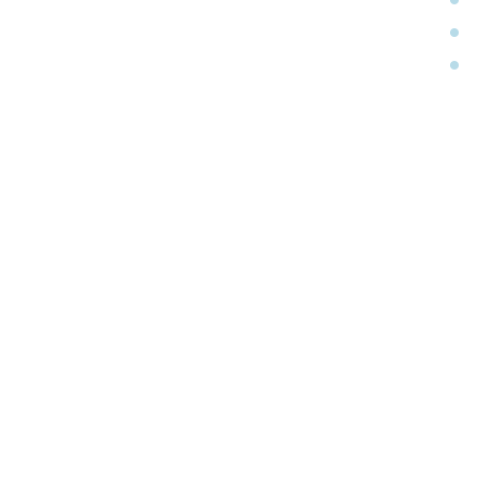
•
•
•