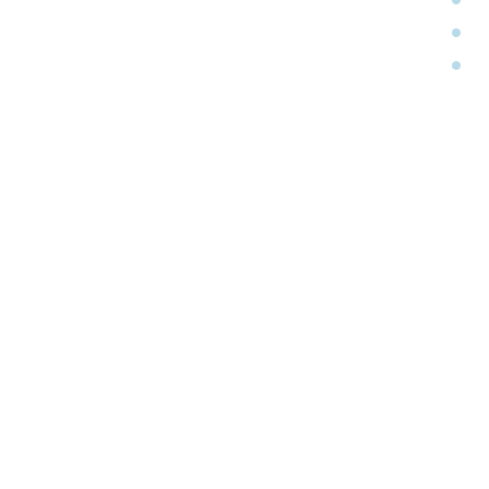
•
•
•