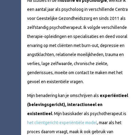
Na studies in de
filosofie en psychologie
, werkte ik
een aantal jaar als psycholoog in verschillende Centra
voor Geestelijke Gezondheidszorg en sinds 2011 als
zelfstandig psychotherapeut. Ik volgde verschillende
therapie-opleidingen en specialisaties en deed vooral
ervaring op met cliënten met burn-out, depressie en
angstklachten, relationele moeilijkheden, trauma en
verlies, lage zelfwaarde, chronische ziekte,
genderissues, moeite om contact te maken met het
gevoel en existentiële vragen.
Mijn benadering kan je omschrijven als
experiëntieel
(belevingsgericht), interactioneel en
existentieel
. Mijn basiskader als psychotherapeut is
het cliëntgericht-experiëntiële model
, maar als het
proces daarom vraagt, maak ik ook gebruik van